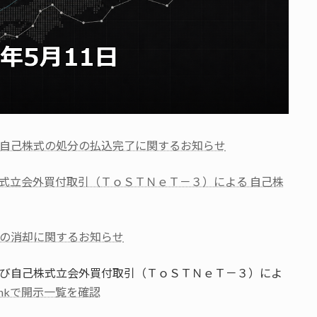
自己株式の処分の払込完了に関するお知らせ
式立会外買付取引（ＴｏＳＴＮｅＴ－３）による 自己株
の消却に関するお知らせ
得及び自己株式立会外買付取引（ＴｏＳＴＮｅＴ－３）によ
Bankで開示一覧を確認