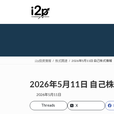
コ
ナ
ン
ビ
テ
ゲ
ン
ー
ツ
シ
へ
ョ
ス
ン
キ
に
ッ
移
プ
動
i2p投資情報
株式関連
2026年5月11日 自己株式情報
2026年5月11日 自己
2026年5月11日
Threads
X