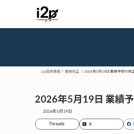
コ
ナ
ン
ビ
テ
ゲ
ン
ー
ツ
シ
へ
ョ
ス
ン
キ
に
ッ
移
プ
動
i2p投資情報
業績修正
2026年5月19日 業績予想の修
2026年5月19日 業
2026年5月19日
Threads
X