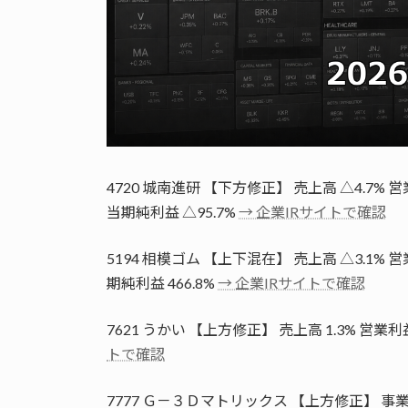
4720 城南進研 【下方修正】 売上高 △4.7% 
当期純利益 △95.7%
→ 企業IRサイトで確認
5194 相模ゴム 【上下混在】 売上高 △3.1% 
期純利益 466.8%
→ 企業IRサイトで確認
7621 うかい 【上方修正】 売上高 1.3% 営業利益 
トで確認
7777 Ｇ－３Ｄマトリックス 【上方修正】 事業収益