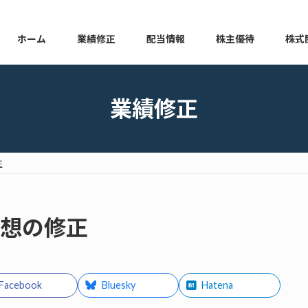
ホーム
業績修正
配当情報
株主優待
株式
本日の業績修正
本日の配当情報
本日の株主優待
本日の
業績修正
正
績予想の修正
Facebook
Bluesky
Hatena