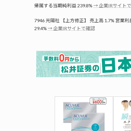
帰属する当期純利益 239.8%
→ 企業IRサイト
7946 光陽社 【上方修正】 売上高 1.7% 営業
29.4%
→ 企業IRサイトで確認