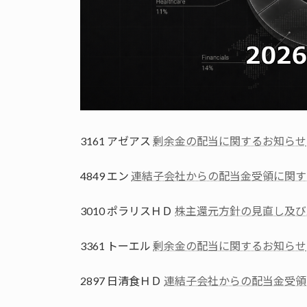
3161 アゼアス
剰余金の配当に関するお知らせ
4849 エン
連結子会社からの配当金受領に関す
3010 ポラリスＨＤ
株主還元方針の見直し及び
3361 トーエル
剰余金の配当に関するお知らせ
2897 日清食ＨＤ
連結子会社からの配当金受領