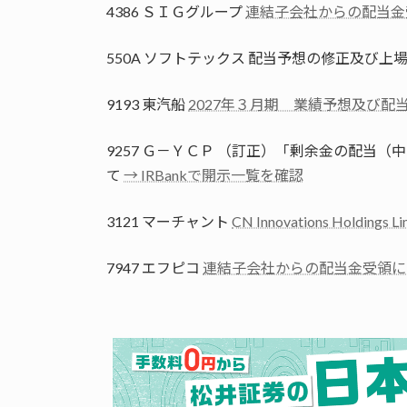
4386 ＳＩＧグループ
連結子会社からの配当金
550A ソフトテックス 配当予想の修正及び
9193 東汽船
2027年３月期 業績予想及び配
9257 Ｇ－ＹＣＰ （訂正）「剰余金の配当
て
→ IRBankで開示一覧を確認
3121 マーチャント
CN Innovations Hold
7947 エフピコ
連結子会社からの配当金受領に