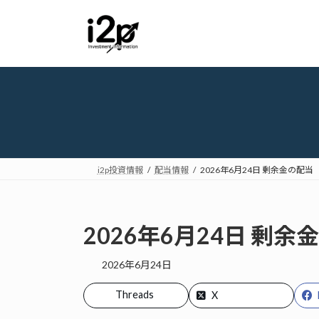
コ
ナ
ン
ビ
テ
ゲ
ン
ー
ツ
シ
へ
ョ
ス
ン
キ
に
ッ
移
プ
動
i2p投資情報
配当情報
2026年6月24日 剰余金の配当
2026年6月24日 剰余
2026年6月24日
Threads
X