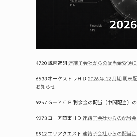
4720 城南進研
連結子会社からの配当金受領に
6533 オーケストラＨＤ
2026 年 12 月
お知らせ
9257 Ｇ－ＹＣＰ 剰余金の配当（中間配当
9273 コーア商事ＨＤ
連結子会社からの配当金
8912 エリアクエスト
連結子会社からの配当金