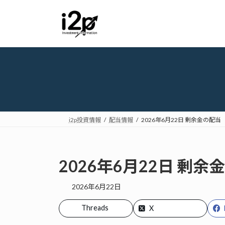
コ
ナ
ン
ビ
テ
ゲ
ン
ー
ツ
シ
へ
ョ
ス
ン
キ
に
ッ
移
プ
動
i2p投資情報
配当情報
2026年6月22日 剰余金の配当
2026年6月22日 剰余
2026年6月22日
Threads
X