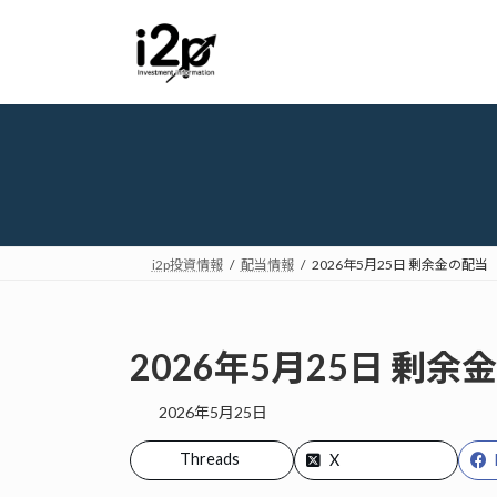
コ
ナ
ン
ビ
テ
ゲ
ン
ー
ツ
シ
へ
ョ
ス
ン
キ
に
ッ
移
プ
動
i2p投資情報
配当情報
2026年5月25日 剰余金の配当
2026年5月25日 剰余
2026年5月25日
Threads
X