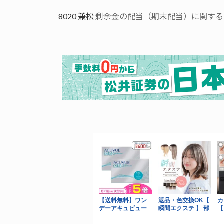
8020 兼松
剰余金の配当（期末配当）に関する