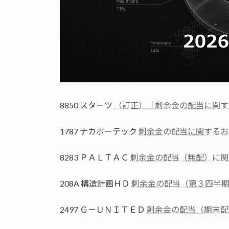
8850 スターツ
（訂正）「剰余金の配当に関す
1787 ナカボーテック
剰余金の配当に関するお
8283 ＰＡＬＴＡＣ
剰余金の配当（無配）に関
208A 構造計画ＨＤ
剰余金の配当（第３四半
2497 Ｇ－ＵＮＩＴＥＤ
剰余金の配当（期末配