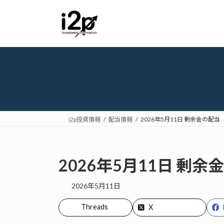
コ
ナ
ン
ビ
テ
ゲ
ン
ー
ツ
シ
へ
ョ
ス
ン
キ
に
ッ
移
プ
動
i2p投資情報
配当情報
2026年5月11日 剰余金の配当
2026年5月11日 剰余
2026年5月11日
Threads
X