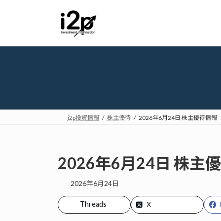
コ
ナ
ン
ビ
テ
ゲ
ン
ー
ツ
シ
へ
ョ
ス
ン
キ
に
ッ
移
プ
動
i2p投資情報
株主優待
2026年6月24日 株主優待情報
2026年6月24日 株主
2026年6月24日
Threads
X