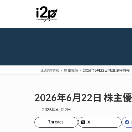
コ
ナ
ン
ビ
テ
ゲ
ン
ー
ツ
シ
へ
ョ
ス
ン
キ
に
ッ
移
プ
動
i2p投資情報
株主優待
2026年6月22日 株主優待情報
2026年6月22日 株主
2026年6月22日
Threads
X