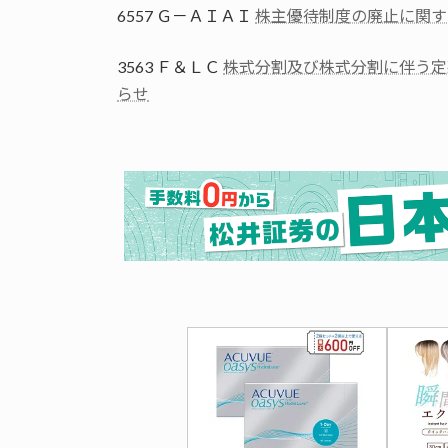
6557 Ｇ－ＡＩＡＩ
株主優待制度の廃止に関す
3563 Ｆ＆ＬＣ
株式分割及び株式分割に伴う定
らせ