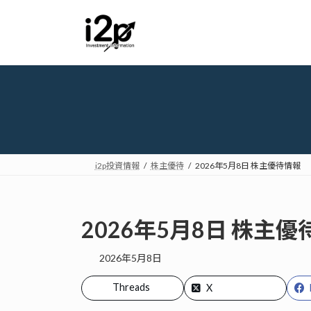
コ
ナ
ン
ビ
テ
ゲ
ン
ー
ツ
シ
へ
ョ
ス
ン
キ
に
ッ
移
プ
動
i2p投資情報
株主優待
2026年5月8日 株主優待情報
2026年5月8日 株主
2026年5月8日
Threads
X