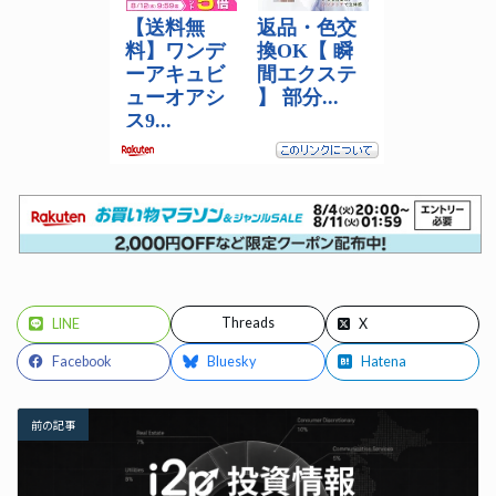
Threads
LINE
X
Facebook
Bluesky
Hatena
前の記事